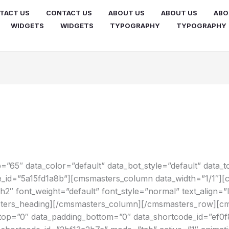
TACT US
CONTACT US
ABOUT US
ABOUT US
ABO
WIDGETS
WIDGETS
TYPOGRAPHY
TYPOGRAPHY
65″ data_color=”default” data_bot_style=”default” data_to
e_id=”5a15fd1a8b”][cmsmasters_column data_width=”1/1″]
2″ font_weight=”default” font_style=”normal” text_align=”
sters_heading][/cmsmasters_column][/cmsmasters_row][c
g_top=”0″ data_padding_bottom=”0″ data_shortcode_id=”ef