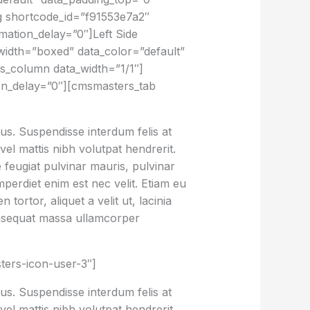
 shortcode_id=”f91553e7a2″
mation_delay=”0″]Left Side
dth=”boxed” data_color=”default”
s_column data_width=”1/1″]
on_delay=”0″][cmsmasters_tab
rus. Suspendisse interdum felis at
el mattis nibh volutpat hendrerit.
e feugiat pulvinar mauris, pulvinar
imperdiet enim est nec velit. Etiam eu
ortor, aliquet a velit ut, lacinia
nsequat massa ullamcorper
ters-icon-user-3″]
rus. Suspendisse interdum felis at
el mattis nibh volutpat hendrerit.