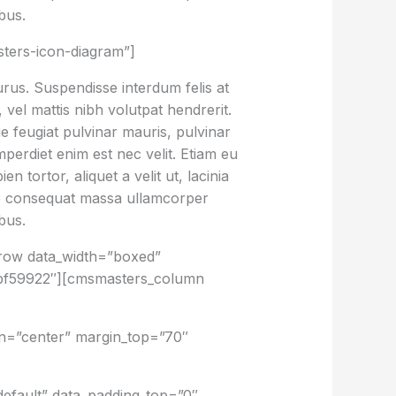
bus.
ters-icon-diagram”]
urus. Suspendisse interdum felis at
vel mattis nibh volutpat hendrerit.
ue feugiat pulvinar mauris, pulvinar
imperdiet enim est nec velit. Etiam eu
tortor, aliquet a velit ut, lacinia
e consequat massa ullamcorper
bus.
row data_width=”boxed”
3bf59922″][cmsmasters_column
on=”center” margin_top=”70″
fault” data_padding_top=”0″