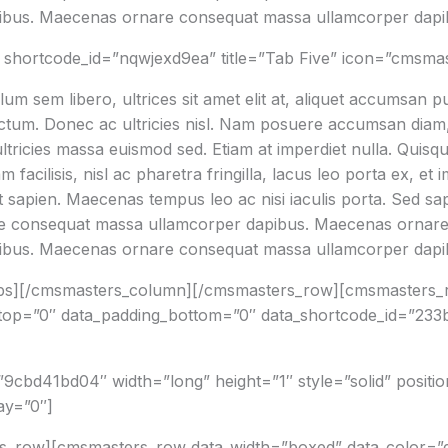
ibus. Maecenas ornare consequat massa ullamcorper dapi
shortcode_id=”nqwjexd9ea” title=”Tab Five” icon=”cmsmas
um sem libero, ultrices sit amet elit at, aliquet accumsan p
ictum. Donec ac ultricies nisl. Nam posuere accumsan diam, 
 ultricies massa euismod sed. Etiam at imperdiet nulla. Quisq
facilisis, nisl ac pharetra fringilla, lacus leo porta ex, et 
apien. Maecenas tempus leo ac nisi iaculis porta. Sed sapien 
are consequat massa ullamcorper dapibus. Maecenas ornar
ibus. Maecenas ornare consequat massa ullamcorper dapi
abs][/cmsmasters_column][/cmsmasters_row][cmsmasters_
g_top=”0″ data_padding_bottom=”0″ data_shortcode_id=”23
”9cbd41bd04″ width=”long” height=”1″ style=”solid” positi
ay=”0″]
_row][cmsmasters_row data_width=”boxed” data_color=”de