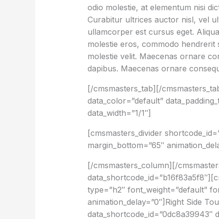
odio molestie, at elementum nisi di
Curabitur ultrices auctor nisl, vel 
ullamcorper est cursus eget. Aliquam 
molestie eros, commodo hendrerit sap
molestie velit. Maecenas ornare 
dapibus. Maecenas ornare consequ
[/cmsmasters_tab][/cmsmasters_t
data_color=”default” data_paddin
data_width=”1/1″]
[cmsmasters_divider shortcode_id=”
margin_bottom=”65″ animation_del
[/cmsmasters_column][/cmsmasters
data_shortcode_id=”b16f83a5f8″][
type=”h2″ font_weight=”default” fo
animation_delay=”0″]Right Side T
data_shortcode_id=”0dc8a39943″ dat