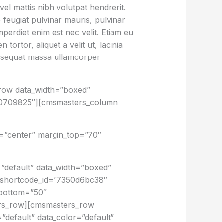
el mattis nibh volutpat hendrerit.
e feugiat pulvinar mauris, pulvinar
imperdiet enim est nec velit. Etiam eu
ortor, aliquet a velit ut, lacinia
nsequat massa ullamcorper
row data_width=”boxed”
b40709825″][cmsmasters_column
n=”center” margin_top=”70″
default” data_width=”boxed”
 shortcode_id=”7350d6bc38″
_bottom=”50″
ers_row][cmsmasters_row
”default” data_color=”default”