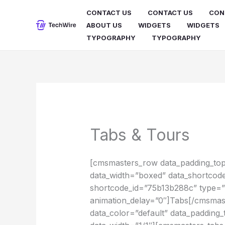
Ir
CONTACT US
CONTACT US
CON
al
ABOUT US
WIDGETS
WIDGETS
contenido
TYPOGRAPHY
TYPOGRAPHY
Tabs & Tours
[cmsmasters_row data_padding_top=”
data_width=”boxed” data_shortcod
shortcode_id=”75b13b288c” type=”h
animation_delay=”0″]Tabs[/cmsma
data_color=”default” data_paddin