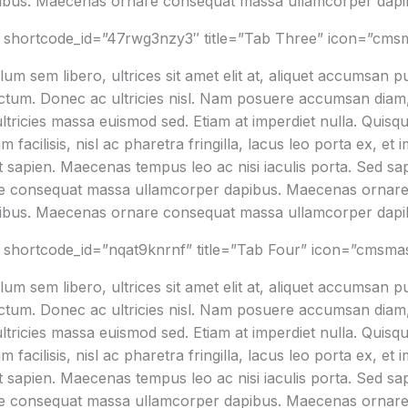
ibus. Maecenas ornare consequat massa ullamcorper dapi
 shortcode_id=”47rwg3nzy3″ title=”Tab Three” icon=”cmsm
um sem libero, ultrices sit amet elit at, aliquet accumsan p
ictum. Donec ac ultricies nisl. Nam posuere accumsan diam, 
 ultricies massa euismod sed. Etiam at imperdiet nulla. Quisq
facilisis, nisl ac pharetra fringilla, lacus leo porta ex, et 
apien. Maecenas tempus leo ac nisi iaculis porta. Sed sapien 
are consequat massa ullamcorper dapibus. Maecenas ornar
ibus. Maecenas ornare consequat massa ullamcorper dapi
shortcode_id=”nqat9knrnf” title=”Tab Four” icon=”cmsmast
um sem libero, ultrices sit amet elit at, aliquet accumsan p
ictum. Donec ac ultricies nisl. Nam posuere accumsan diam, 
 ultricies massa euismod sed. Etiam at imperdiet nulla. Quisq
facilisis, nisl ac pharetra fringilla, lacus leo porta ex, et 
apien. Maecenas tempus leo ac nisi iaculis porta. Sed sapien 
are consequat massa ullamcorper dapibus. Maecenas ornar