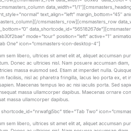
cmsmasters_column data_width=”1/1″][cmsmasters_heading
nt_style=”normal” text_align=”left” margin_bottom=”45″ ani
sters_column][/cmsmasters_row][cmsmasters_row data_wi
g_bottom=”0″ data_shortcode_id=”56518267de”][cmsmaster
b30f2bae” mode=”tour” position=”left” active=”1″ animati
Tab One” icon=”cmsmasters-icon-desktop-4″]
m sem libero, ultrices sit amet elit at, aliquet accumsan pu
ctum. Donec ac ultricies nisl. Nam posuere accumsan diam, v
ultricies massa euismod sed. Etiam at imperdiet nulla. Quisqu
facilisis, nisl ac pharetra fringilla, lacus leo porta ex, et 
ien. Maecenas tempus leo ac nisi iaculis porta. Sed sapien t
consequat massa ullamcorper dapibus. Maecenas ornare co
at massa ullamcorper dapibus.
shortcode_id=”nrwafgj5bc” title=”Tab Two” icon=”cmsmas
m sem libero, ultrices sit amet elit at, aliquet accumsan pu
ctum. Donec ac ultricies nisl. Nam posuere accumsan diam, v