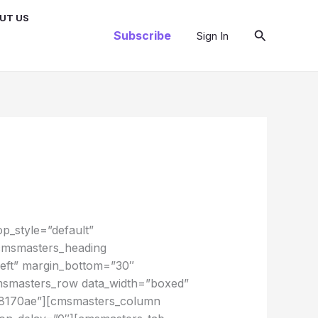
UT US
Buscar
Subscribe
Sign In
p_style=”default”
[cmsmasters_heading
left” margin_bottom=”30″
msmasters_row data_width=”boxed”
0f8170ae”][cmsmasters_column