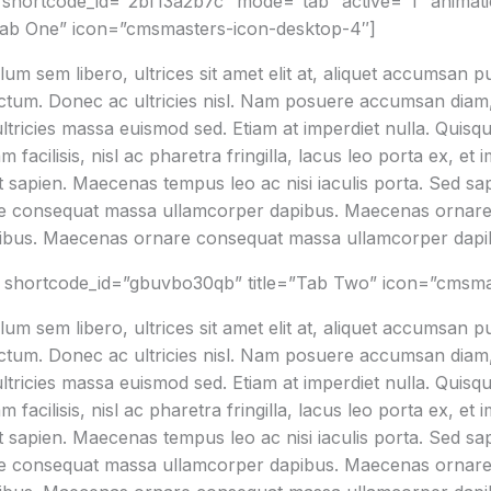
 shortcode_id=”2bf13a2b7c” mode=”tab” active=”1″ animat
Tab One” icon=”cmsmasters-icon-desktop-4″]
um sem libero, ultrices sit amet elit at, aliquet accumsan p
ictum. Donec ac ultricies nisl. Nam posuere accumsan diam, 
 ultricies massa euismod sed. Etiam at imperdiet nulla. Quisq
facilisis, nisl ac pharetra fringilla, lacus leo porta ex, et 
apien. Maecenas tempus leo ac nisi iaculis porta. Sed sapien 
are consequat massa ullamcorper dapibus. Maecenas ornar
ibus. Maecenas ornare consequat massa ullamcorper dapi
 shortcode_id=”gbuvbo30qb” title=”Tab Two” icon=”cmsma
um sem libero, ultrices sit amet elit at, aliquet accumsan p
ictum. Donec ac ultricies nisl. Nam posuere accumsan diam, 
 ultricies massa euismod sed. Etiam at imperdiet nulla. Quisq
facilisis, nisl ac pharetra fringilla, lacus leo porta ex, et 
apien. Maecenas tempus leo ac nisi iaculis porta. Sed sapien 
are consequat massa ullamcorper dapibus. Maecenas ornar