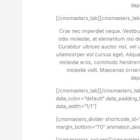
dap
[/cmsmasters_tab][cmsmasters_tab 
Cras nec imperdiet neque. Vestibul
odio molestie, at elementum nisi d
Curabitur ultrices auctor nisl, vel
ullamcorper est cursus eget. Aliquam 
molestie eros, commodo hendrerit s
molestie velit. Maecenas orn
dap
[/cmsmasters_tab][/cmsmasters_t
data_color=”default” data_paddin
data_width=”1/1″]
[cmsmasters_divider shortcode_id=
margin_bottom=”70″ animation_del
[/cmsmasters_column][/cmsmasters