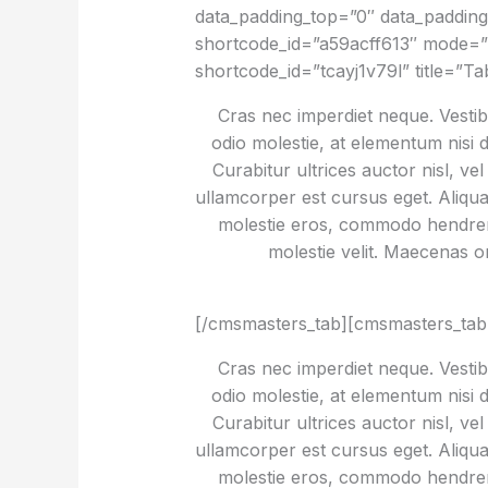
data_padding_top=”0″ data_paddin
shortcode_id=”a59acff613″ mode=”t
shortcode_id=”tcayj1v79l” title=”
Cras nec imperdiet neque. Vestibu
odio molestie, at elementum nisi 
Curabitur ultrices auctor nisl, ve
ullamcorper est cursus eget. Aliquam 
molestie eros, commodo hendrerit 
molestie velit. Maecenas
[/cmsmasters_tab][cmsmasters_tab
Cras nec imperdiet neque. Vestibu
odio molestie, at elementum nisi 
Curabitur ultrices auctor nisl, ve
ullamcorper est cursus eget. Aliquam 
molestie eros, commodo hendrerit 