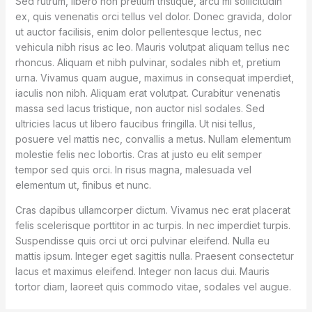
Sed rutrum, libero non pretium tristique, arcu mi sollicitudin
ex, quis venenatis orci tellus vel dolor. Donec gravida, dolor
ut auctor facilisis, enim dolor pellentesque lectus, nec
vehicula nibh risus ac leo. Mauris volutpat aliquam tellus nec
rhoncus. Aliquam et nibh pulvinar, sodales nibh et, pretium
urna. Vivamus quam augue, maximus in consequat imperdiet,
iaculis non nibh. Aliquam erat volutpat. Curabitur venenatis
massa sed lacus tristique, non auctor nisl sodales. Sed
ultricies lacus ut libero faucibus fringilla. Ut nisi tellus,
posuere vel mattis nec, convallis a metus. Nullam elementum
molestie felis nec lobortis. Cras at justo eu elit semper
tempor sed quis orci. In risus magna, malesuada vel
elementum ut, finibus et nunc.
Cras dapibus ullamcorper dictum. Vivamus nec erat placerat
felis scelerisque porttitor in ac turpis. In nec imperdiet turpis.
Suspendisse quis orci ut orci pulvinar eleifend. Nulla eu
mattis ipsum. Integer eget sagittis nulla. Praesent consectetur
lacus et maximus eleifend. Integer non lacus dui. Mauris
tortor diam, laoreet quis commodo vitae, sodales vel augue.