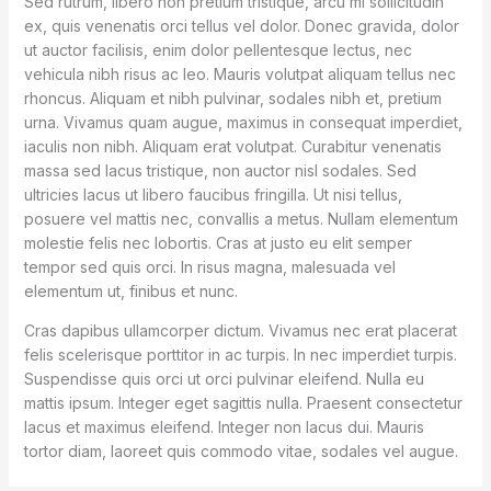
Sed rutrum, libero non pretium tristique, arcu mi sollicitudin
ex, quis venenatis orci tellus vel dolor. Donec gravida, dolor
ut auctor facilisis, enim dolor pellentesque lectus, nec
vehicula nibh risus ac leo. Mauris volutpat aliquam tellus nec
rhoncus. Aliquam et nibh pulvinar, sodales nibh et, pretium
urna. Vivamus quam augue, maximus in consequat imperdiet,
iaculis non nibh. Aliquam erat volutpat. Curabitur venenatis
massa sed lacus tristique, non auctor nisl sodales. Sed
ultricies lacus ut libero faucibus fringilla. Ut nisi tellus,
posuere vel mattis nec, convallis a metus. Nullam elementum
molestie felis nec lobortis. Cras at justo eu elit semper
tempor sed quis orci. In risus magna, malesuada vel
elementum ut, finibus et nunc.
Cras dapibus ullamcorper dictum. Vivamus nec erat placerat
felis scelerisque porttitor in ac turpis. In nec imperdiet turpis.
Suspendisse quis orci ut orci pulvinar eleifend. Nulla eu
mattis ipsum. Integer eget sagittis nulla. Praesent consectetur
lacus et maximus eleifend. Integer non lacus dui. Mauris
tortor diam, laoreet quis commodo vitae, sodales vel augue.